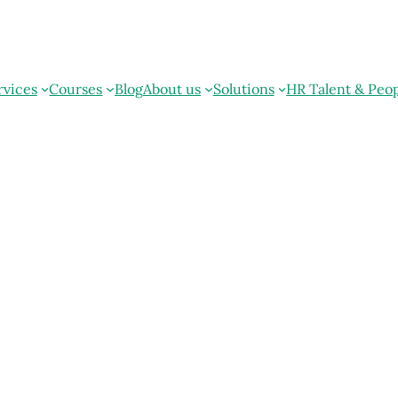
rvices
Courses
Blog
About us
Solutions
HR Talent & Peo