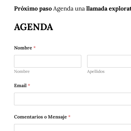
Próximo paso
Agenda una
llamada explora
AGENDA
Nombre
*
Nombre
Apellidos
Email
*
N
Comentarios o Mensaje
*
o
m
b