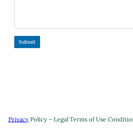
r
e
N
o
m
b
r
Submit
e
*
Privacy
Policy – Legal Terms of Use Conditio