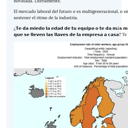
novatada. Literalmente.
El mercado laboral del futuro o es multigeneracional, o 
sostener el ritmo de la industria.
¿𝗧𝗲 𝗱𝗮 𝗺𝗶𝗲𝗱𝗼 𝗹𝗮 𝗲𝗱𝗮𝗱 𝗱𝗲 𝘁𝘂 𝗲𝗾𝘂𝗶𝗽𝗼 𝗼 𝘁𝗲 𝗱𝗮 𝗺á𝘀 𝗺𝗶
𝗾𝘂𝗲 𝘀𝗲 𝗹𝗹𝗲𝘃𝗲𝗻 𝗹𝗮𝘀 𝗹𝗹𝗮𝘃𝗲𝘀 𝗱𝗲 𝗹𝗮 𝗲𝗺𝗽𝗿𝗲𝘀𝗮 𝗮 𝗰𝗮