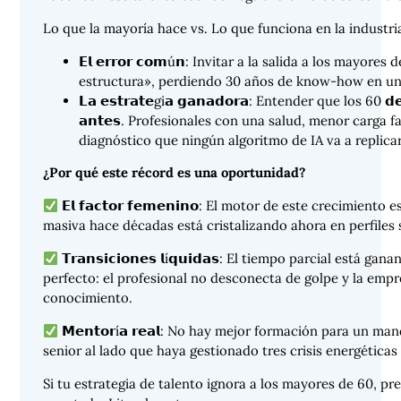
Lo que la mayoría hace vs. Lo que funciona en la industria
𝗘𝗹 𝗲𝗿𝗿𝗼𝗿 𝗰𝗼𝗺ú𝗻: Invitar a la salida a los mayores
estructura», perdiendo 30 años de know-how en una
𝗟𝗮 𝗲𝘀𝘁𝗿𝗮𝘁𝗲gi𝗮 𝗴𝗮𝗻𝗮𝗱𝗼𝗿𝗮: Entender que los 60 𝗱𝗲 
𝗮𝗻𝘁𝗲𝘀. Profesionales con una salud, menor carga 
diagnóstico que ningún algoritmo de IA va a replica
¿Por qué este récord es una oportunidad?
𝗘𝗹 𝗳𝗮𝗰𝘁𝗼𝗿 𝗳𝗲𝗺𝗲𝗻𝗶𝗻𝗼: El motor de este crecimient
masiva hace décadas está cristalizando ahora en perfiles 
𝗧𝗿𝗮𝗻𝘀𝗶𝗰𝗶𝗼𝗻𝗲𝘀 𝗹í𝗾𝘂𝗶𝗱𝗮𝘀: El tiempo parcial está 
perfecto: el profesional no desconecta de golpe y la emp
conocimiento.
𝗠𝗲𝗻𝘁𝗼𝗿í𝗮 𝗿𝗲𝗮𝗹: No hay mejor formación para un 
senior al lado que haya gestionado tres crisis energéticas
Si tu estrategia de talento ignora a los mayores de 60, pr