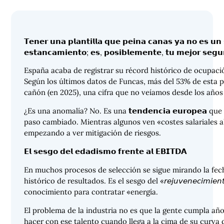
𝗧𝗲𝗻𝗲𝗿 𝘂𝗻𝗮 𝗽𝗹𝗮𝗻𝘁𝗶𝗹𝗹𝗮 𝗾𝘂𝗲 𝗽𝗲𝗶𝗻𝗮 𝗰𝗮𝗻𝗮𝘀 𝘆𝗮 𝗻𝗼 𝗲𝘀 𝘂
𝗲𝘀𝘁𝗮𝗻𝗰𝗮𝗺𝗶𝗲𝗻𝘁𝗼; 𝗲𝘀, 𝗽𝗼𝘀𝗶𝗯𝗹𝗲𝗺𝗲𝗻𝘁𝗲, 𝘁𝘂 𝗺𝗲𝗷𝗼𝗿 𝘀𝗲𝗴𝘂𝗿
España acaba de registrar su récord histórico de ocupació
Según los últimos datos de Funcas, más del 53% de esta po
cañón (en 2025), una cifra que no veíamos desde los años
¿Es una anomalía? No. Es una 𝘁𝗲𝗻𝗱𝗲𝗻𝗰𝗶𝗮 𝗲𝘂𝗿𝗼𝗽𝗲𝗮 q
paso cambiado. Mientras algunos ven «costes salariales alt
empezando a ver mitigación de riesgos.
𝗘𝗹 𝘀𝗲𝘀𝗴𝗼 𝗱𝗲𝗹 𝗲𝗱𝗮𝗱𝗶𝘀𝗺𝗼 𝗳𝗿𝗲𝗻𝘁𝗲 𝗮𝗹 𝗘𝗕𝗜𝗧𝗗𝗔
En muchos procesos de selección se sigue mirando la fec
histórico de resultados. Es el sesgo del «𝘳𝘦𝘫𝘶𝘷𝘦𝘯𝘦𝘤𝘪𝘮𝘪𝘦𝘯𝘵
conocimiento para contratar «energía.
El problema de la industria no es que la gente cumpla añ
hacer con ese talento cuando llega a la cima de su curva 