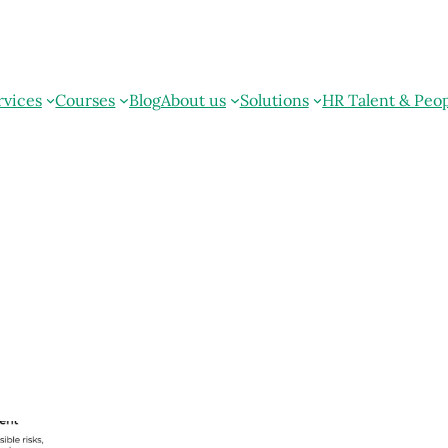
rvices
Courses
Blog
About us
Solutions
HR Talent & Peo