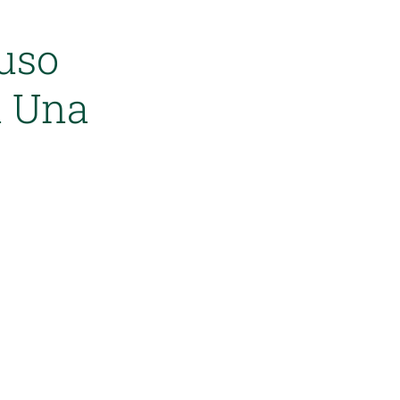
uso
n Una