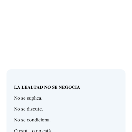
𝐋𝐀 𝐋𝐄𝐀𝐋𝐓𝐀𝐃 𝐍𝐎 𝐒𝐄 𝐍𝐄𝐆𝐎𝐂𝐈𝐀
No se suplica.
No se discute.
No se condiciona.
O está… o no está.