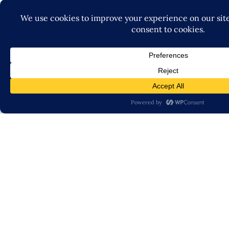
Ya no buscaba llenar un vacío.
Ya no entregaba más de lo que recibía.
Ya no ignoraba señales internas.
Ya no se sacrificaba para ser querido.
Había aprendido sus tres pilares:
Reciprocidad
Cuidado mutuo
Coherencia emocional
Y comprendió que el amor no es urgencia.
No es prueba.
No es sacrificio.
El amor verdadero —el que él ahora estaba preparado par
construye entre dos, sin prisas, sin confusiones, sin auto
Y por primera vez en mucho tiempo, Carlos sintió algo pr
Estaba listo para una relación sana…
pero también estaba en paz estando solo.